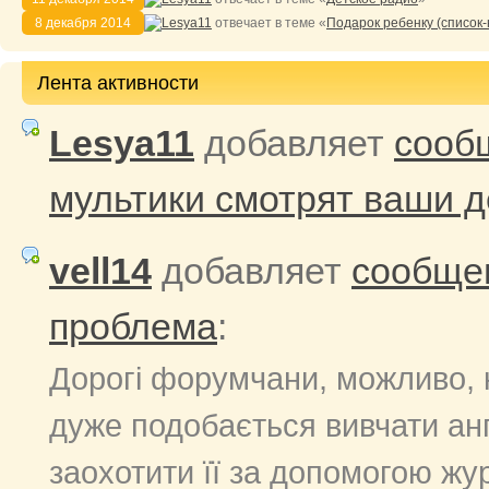
8 декабря 2014
Lesya11
отвечает в теме «
Подарок ребенку (список-
Лента активности
Lesya11
добавляет
сооб
мультики смотрят ваши д
vell14
добавляет
сообще
проблема
:
Дорогі форумчани, можливо, к
дуже подобається вивчати анг
заохотити її за допомогою жу