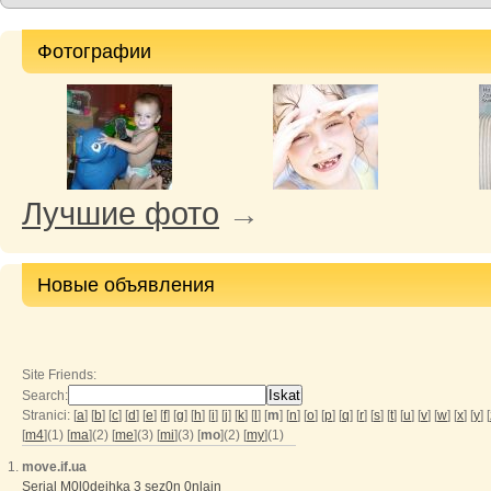
Фотографии
Лучшие фото
→
Новые объявления
Site Friends:
Search:
Stranici: [
a
] [
b
] [
c
] [
d
] [
e
] [
f
] [
g
] [
h
] [
i
] [
j
] [
k
] [
l
] [
m
] [
n
] [
o
] [
p
] [
q
] [
r
] [
s
] [
t
] [
u
] [
v
] [
w
] [
x
] [
y
] [
[
m4
](1) [
ma
](2) [
me
](3) [
mi
](3) [
mo
](2) [
my
](1)
move.if.ua
Serial M0l0dejhka 3 sez0n 0nlain