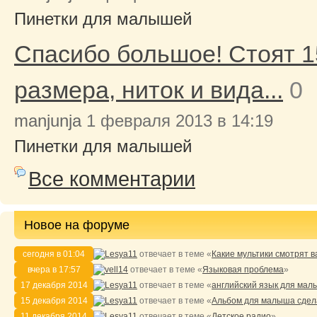
Пинетки для малышей
Спасибо большое! Стоят 15
размера, ниток и вида...
0
manjunja
1 февраля 2013 в 14:19
Пинетки для малышей
Все комментарии
Новое на форуме
сегодня в 01:04
Lesya11
отвечает в теме «
Какие мультики смотрят 
вчера в 17:57
vell14
отвечает в теме «
Языковая проблема
»
17 декабря 2014
Lesya11
отвечает в теме «
английский язык для ма
15 декабря 2014
Lesya11
отвечает в теме «
Альбом для малыша сдел
11 декабря 2014
Lesya11
отвечает в теме «
Детское радио
»