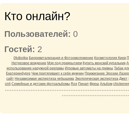
Кто онлайн?
Пользователей:
0
Гостей:
2
0futbolka
Биоревитализация и Фотоомоложение
Косметология Киев
П
Нетрезвое вождение
Мэр под прикрытием
Купить женский купальник
A
использование наружной рекламы
Игровые автоматы на гривны
Табак дл
Екатеринбурге
Чем притягивают к себе мужчин
Прижигание Эрозии Лазер
сайт
Независимая экспертиза чебышева
Экологическая экспертиза
Джет
спб
Семейные и детские фотоальбомы
Rox
Пинап
Фреш
Альбом
chickene
.
.
.
.
.
.
.
.
.
.
.
.
.
.
.
.
.
.
.
.
.
.
.
.
.
.
.
.
.
.
.
.
.
.
.
.
.
.
.
.
.
.
.
.
.
.
.
.
.
.
.
.
.
.
.
.
.
.
.
.
.
.
.
.
.
.
.
.
.
.
.
.
.
.
.
.
.
.
.
.
.
.
.
.
.
.
.
.
.
.
.
.
.
.
.
.
.
.
.
.
.
.
.
.
.
.
.
.
.
.
.