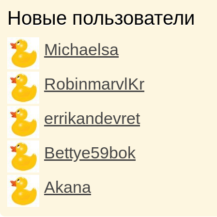
Новые пользователи
Michaelsa
RobinmarvlKr
errikandevret
Bettye59bok
Akana