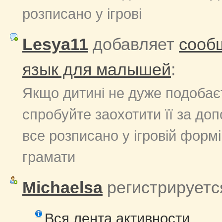
розписано у ігрові
Lesya11
добавляет
сооб
язык для малышей
:
Якщо дитині не дуже подобаєт
спробуйте заохотити її за до
все розписано у ігровій формі:
грамати
Michaelsa
регистрируетс
Вся лента активности