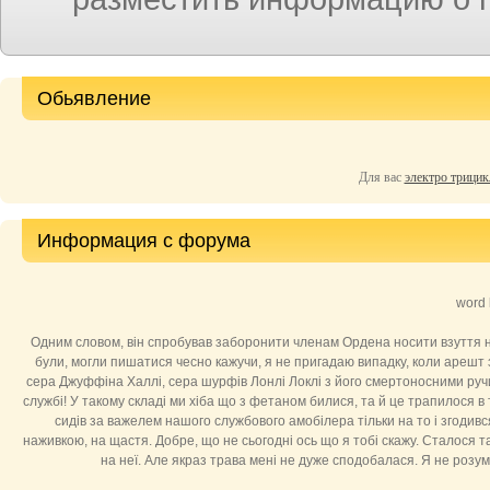
Обьявление
Для вас
электро трицик
Информация с форума
word 
Одним словом, він спробував заборонити членам Ордена носити взуття на 
були, могли пишатися чесно кажучи, я не пригадаю випадку, коли ареш
сера Джуффіна Халлі, сера шурфів Лонлі Локлі з його смертоносними ручищ
службі! У такому складі ми хіба що з фетаном билися, та й це трапилося в т
сидів за важелем нашого службового амобілера тільки на то і згодив
наживкою, на щастя. Добре, що не сьогодні ось що я тобі скажу. Сталося т
на неї. Але якраз трава мені не дуже сподобалася. Я не розумі