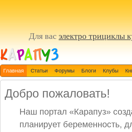
Для вас
электро трициклы 
Главная
Статьи
Форумы
Блоги
Клубы
Кн
Добро пожаловать!
Наш портал «Карапуз» созда
планирует беременность, д