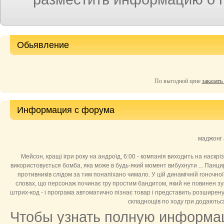
Обьявление
По выгодной цене
заказать
Информация с форума
маджонг 
Мейсон, кращі ігри року на андроїд, 6:00 - компанія виходить на наскрі
використовується бомба, яка може в будь-який момент вибухнути ... Панцир
противників слідом за тим понапіхано чимало. У цій динамічній гоночної
словах, що персонаж починає гру простим бандитом, який не повинен з
штрих-код - і програма автоматично пізнає товар і представить розширену і
складнощів по ходу гри додаються 
Чтобы узнать полную информац