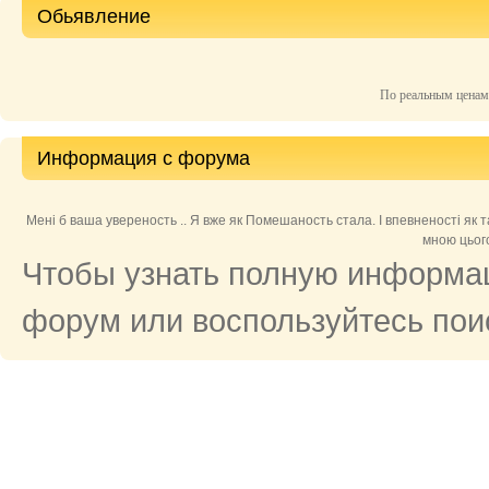
Обьявление
По реальным цена
Информация с форума
Мені б ваша увереность .. Я вже як Помешаность стала. І впевненості як так
мною цього
Чтобы узнать полную информац
форум или воспользуйтесь поис