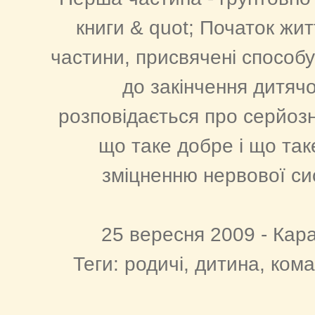
книги & quot; Початок жит
частини, присвячені способу
до закінчення дитячо
розповідається про серйозні
що таке добре і що так
зміцненню нервової сис
25 вересня 2009 - Кара
Теги: родичі, дитина, ком