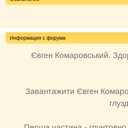
Информация с форума
Євген Комаровський. Здор
Завантажити Євген Комаров
глуз
Перша частина - грунтовно