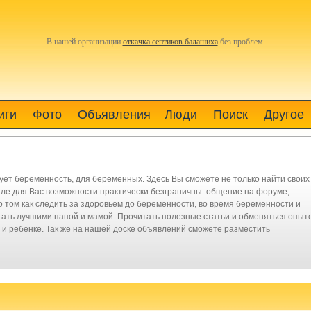
В нашей организации
откачка септиков балашиха
без проблем.
иги
Фото
Объявления
Люди
Поиск
Другое
ует беременность, для беременных. Здесь Вы сможете не только найти своих
але для Вас возможности практически безграничны: общение на форуме,
 о том как следить за здоровьем до беременности, во время беременности и
к стать лучшими папой и мамой. Прочитать полезные статьи и обменяться опыт
и ребенке. Так же на нашей доске объявлений сможете разместить