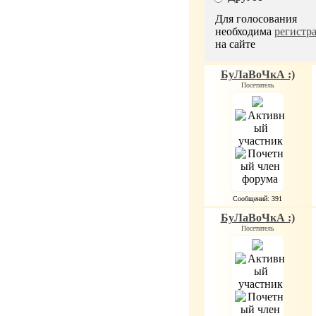
Для голосования
необходима
регистр
на сайте
БуЛаВоЧкА :)
Посетитель
Сообщений: 391
БуЛаВоЧкА :)
Посетитель