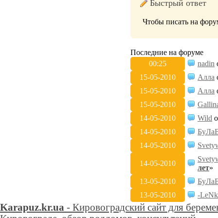
Быстрый ответ
Чтобы писать на фору
Последние на форуме
00:25
nadin
15-05-2010
Алла
15-05-2010
Алла
15-05-2010
Gallin
14-05-2010
Wild
о
14-05-2010
БуЛаВ
14-05-2010
Svety
Svety
14-05-2010
лет
»
13-05-2010
БуЛаВ
13-05-2010
-LeN
Karapuz.kr.ua
- Кировоградский сайт для беремен