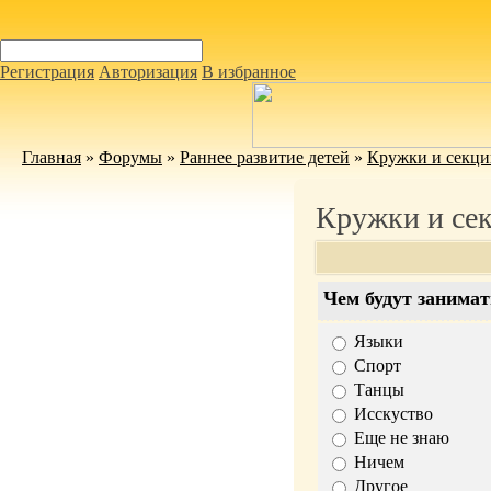
Регистрация
Авторизация
В избранное
Главная
»
Форумы
»
Раннее развитие детей
»
Кружки и секци
Кружки и се
Чем будут занима
Языки
Спорт
Танцы
Исскуство
Еще не знаю
Ничем
Другое