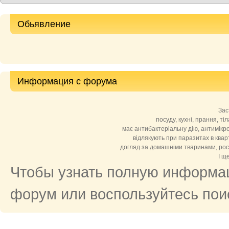
Обьявление
Информация с форума
Зас
посуду, кухні, прання, ті
має антибактеріальну дію, антимікро
відлякують при паразитах в кварти
догляд за домашніми тваринами, росл
І ще
Чтобы узнать полную информац
форум или воспользуйтесь поис