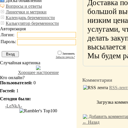
Доска объявлений
Доставка по
Вопросы и ответы
большой вы
Линеечки и метрики
Календарь беременности
низким цен
Калькулятор беременности
услугами, ч
Авторизация
Логин:
делать заку
Пароль:
высылается 
Мы будем ра
Запомнить
Забыли пароль?
Случайная картинка
Хорошее настроение
Кто онлайн?
Комментарии
Пользователей:
0
RSS-лент
Гостей:
1
Сегодня были:
Загрузка коммен
-LeNkA-
Добавить коммента
← Назад