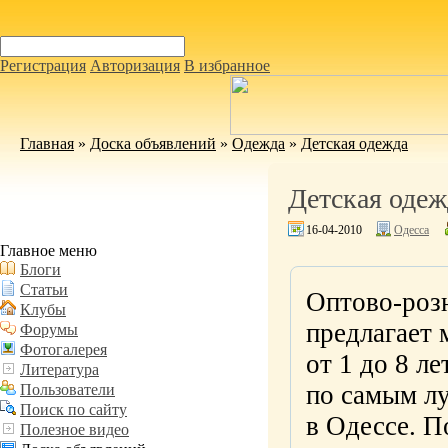
Регистрация
Авторизация
В избранное
Главная
»
Доска объявлений
»
Одежда
»
Детская одежда
Детская одеж
16-04-2010
Одесса
Главное меню
Блоги
Статьи
Оптово-роз
Клубы
предлагает 
Форумы
Фотогалерея
от 1 до 8 л
Литература
по самым лу
Пользователи
Поиск по сайту
в Одессе. П
Полезное видео