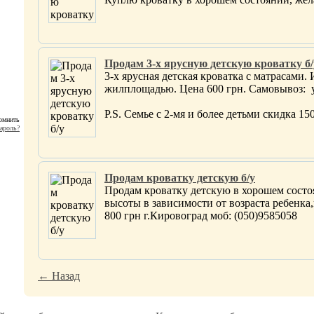
Продам 3-х ярусную детскую кроватку б/
3-х ярусная детская кроватка с матрасами
жилплощадью. Цена 600 грн. Самовывоз: у
P.S. Семье с 2-мя и более детьми скидка 150
омнить
ароль?
Продам кроватку детскую б/у
Продам кроватку детскую в хорошем сос
высоты в зависимости от возраста ребенк
800 грн г.Кировоград моб: (050)9585058
← Назад