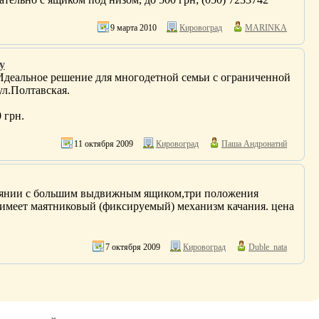
9 марта 2010
Кировоград
MARINKA
у
. Идеальное решение для многодетной семьи с ограниченной
л.Полтавская.
 грн.
11 октября 2009
Кировоград
Паша Андронатий
тоянии с большим выдвижным ящиком,три положения
а,имеет маятниковый (фиксируемый) механизм качания. цена
7 октября 2009
Кировоград
Duble_nata