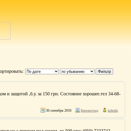
ортировать:
м и защитой ,б.у. за 150 грн. Состояние хорошее.тел 34-68-
30 сентября 2010
Кировоград
ludmila
тельно с ящиком под низом, до 500 грн; (050) 7233742