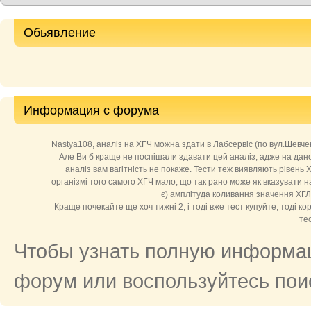
Обьявление
Информация с форума
Nastya108, аналіз на ХГЧ можна здати в Лабсервіс (по вул.Шевченка
Але Ви б краще не поспішали здавати цей аналіз, адже на даном
аналіз вам вагітність не покаже. Тести теж виявляють рівень ХГ
організмі того самого ХГЧ мало, що так рано може як вказувати на в
є) амплітуда коливання значення ХГЛ 
Краще почекайте ще хоч тижні 2, і тоді вже тест купуйте, тоді ко
тес
Чтобы узнать полную информац
форум или воспользуйтесь поис